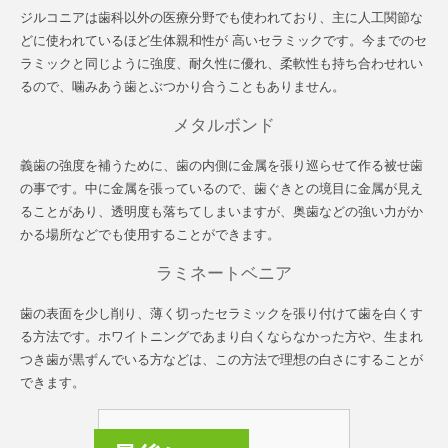
ジルコニアは歯科以外の医療分野でも使われており、主に人工関節な
どに使われているほど生体親和性が 高いセラミックです。今までのセ
ラミックと同じように強度、耐久性に優れ、柔軟性も持ち合わせれい
るので、噛みあう歯とぶつかり合うこともありません。
メタルボンド
義歯の強度を補うために、歯の内側に金属を張り巡らせて作る被せ歯
の事です。中に金属を張っているので、歯ぐきとの境目に金属が見え
ることがあり、透明度も落ちてしまいますが、奥歯などの強い力がか
かる場所などでも使用することができます。
ラミネートベニア
歯の表面を少し削り、薄く切ったセラミックを張り付けて歯を白くす
る方法です。ホワイトニングであまり白くならなかった方や、生まれ
つき歯が黒ずんでいる方などは、この方法で理想の白さにすることが
できます。