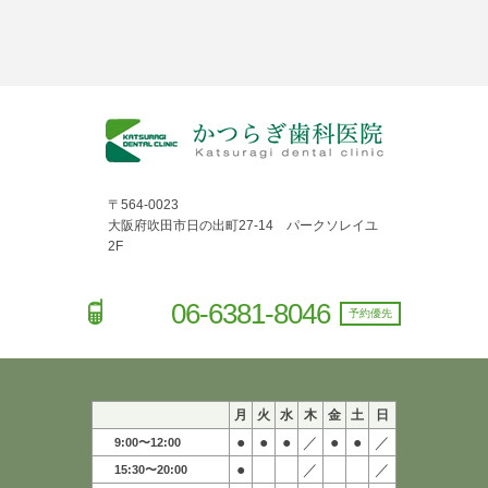
〒564-0023
大阪府吹田市日の出町27-14 パークソレイユ
2F
06-6381-8046
予約優先
月
火
水
木
金
土
日
●
●
●
／
●
●
／
9:00〜12:00
●
／
／
15:30〜20:00