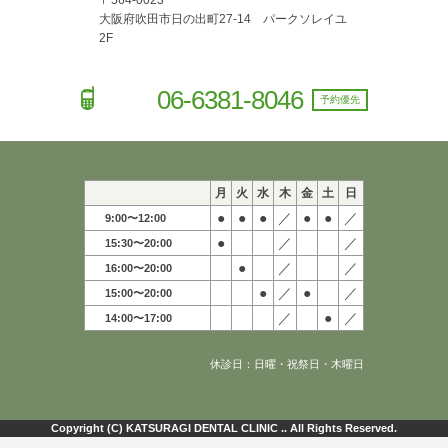
〒564-0023
大阪府吹田市日の出町27-14 パークソレイユ
2F
06-6381-8046
予約優先
月
火
水
木
金
土
日
●
●
●
／
●
●
／
9:00〜12:00
●
／
／
15:30〜20:00
●
／
／
16:00〜20:00
●
／
●
／
15:00〜20:00
／
●
／
14:00〜17:00
休診日：日曜・祝祭日・木曜日
Copyright (C) KATSURAGI DENTAL CLINIC .. All Rights Reserved.