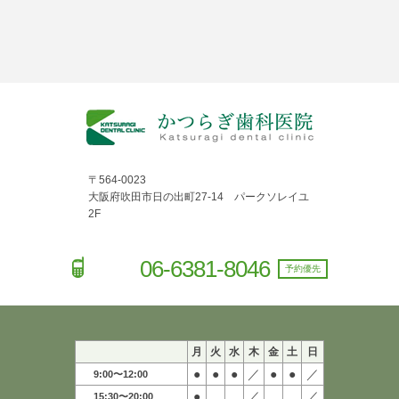
〒564-0023
大阪府吹田市日の出町27-14 パークソレイユ
2F
06-6381-8046
予約優先
月
火
水
木
金
土
日
●
●
●
／
●
●
／
9:00〜12:00
●
／
／
15:30〜20:00